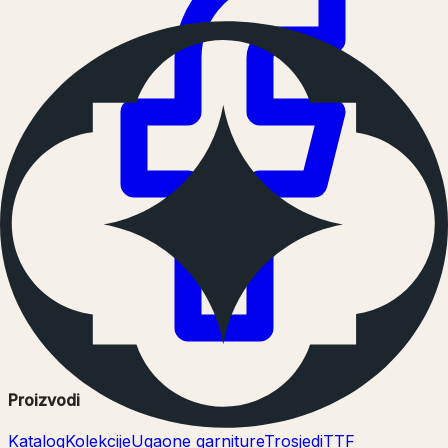
Proizvodi
Katalog
Kolekcije
Ugaone garniture
Trosjedi
TTF