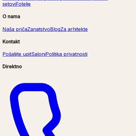
setovi
Fotelje
O nama
Naša priča
Zanatstvo
Blog
Za arhitekte
Kontakt
Pošaljite upit
Saloni
Politika privatnosti
Direktno