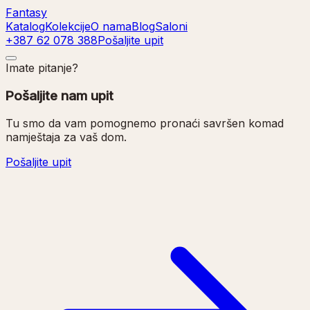
Fantasy
Katalog
Kolekcije
O nama
Blog
Saloni
+387 62 078 388
Pošaljite upit
Imate pitanje?
Pošaljite nam upit
Tu smo da vam pomognemo pronaći savršen komad
namještaja za vaš dom.
Pošaljite upit