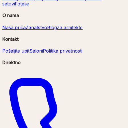
setovi
Fotelje
O nama
Naša priča
Zanatstvo
Blog
Za arhitekte
Kontakt
Pošaljite upit
Saloni
Politika privatnosti
Direktno