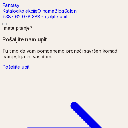
Fantasy
Katalog
Kolekcije
O nama
Blog
Saloni
+387 62 078 388
Pošaljite upit
Imate pitanje?
Pošaljite nam upit
Tu smo da vam pomognemo pronaći savršen komad
namještaja za vaš dom.
Pošaljite upit