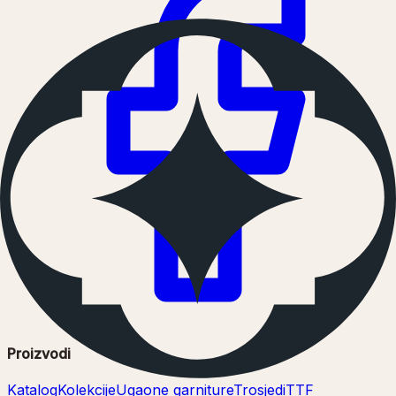
Proizvodi
Katalog
Kolekcije
Ugaone garniture
Trosjedi
TTF