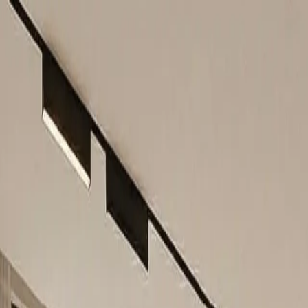
Fantasy
Katalog
Kolekcije
O nama
Blog
Saloni
+387 62 078 388
Pošaljite upit
Katalog
Trosjedi i garniture
Exclusive