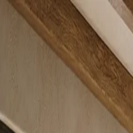
Fantasy
Katalog
Kolekcije
O nama
Blog
Saloni
+387 62 078 388
Pošaljite upit
Katalog
Ugaone garniture
Palermo