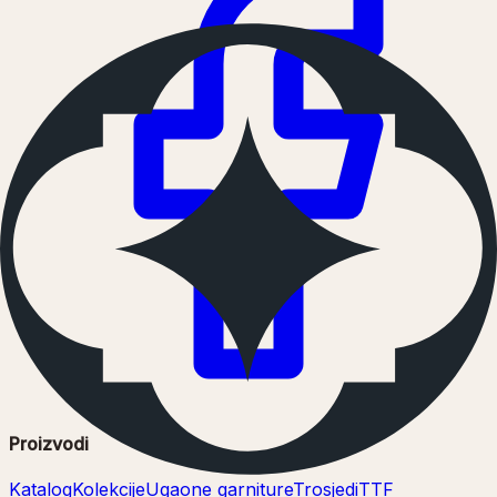
Proizvodi
Katalog
Kolekcije
Ugaone garniture
Trosjedi
TTF