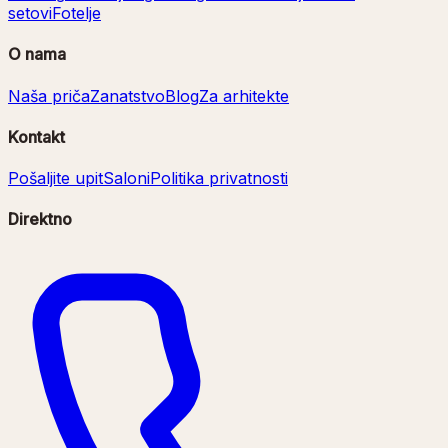
setovi
Fotelje
O nama
Naša priča
Zanatstvo
Blog
Za arhitekte
Kontakt
Pošaljite upit
Saloni
Politika privatnosti
Direktno