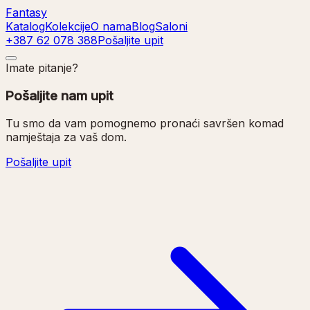
Fantasy
Katalog
Kolekcije
O nama
Blog
Saloni
+387 62 078 388
Pošaljite upit
Imate pitanje?
Pošaljite nam upit
Tu smo da vam pomognemo pronaći savršen komad
namještaja za vaš dom.
Pošaljite upit